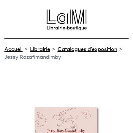
au contenu
 au menu
Accueil
Librairie
Catalogues d'exposition
Jessy Razafimandimby