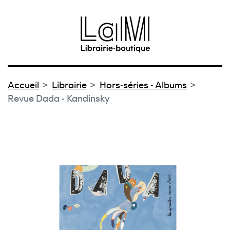
au contenu
 au menu
Accueil
Librairie
Hors-séries - Albums
Revue Dada - Kandinsky