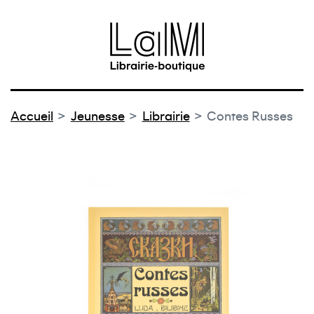
au contenu
 au menu
Accueil
Jeunesse
Librairie
Contes Russes