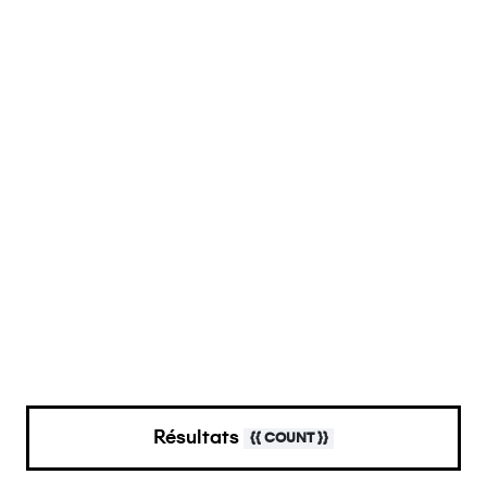
Nous suivre
Facebook
Instagram
Conditions générales de vente
Politique de confidentialité
Mentions légales
Résultats
{{ COUNT }}